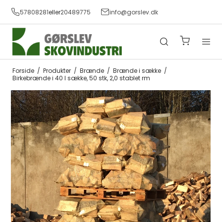
57808281
eller
20489775
info@gorslev.dk
Forside
/
Produkter
/
Brænde
/
Brænde i sække
/
Birkebrænde i 40 l sække, 50 stk, 2,0 stablet rm