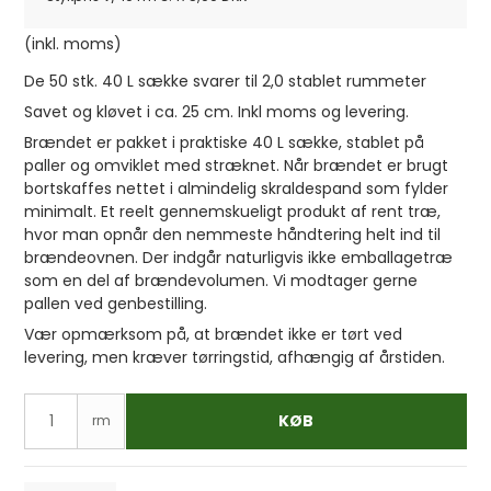
(inkl. moms)
De 50 stk. 40 L sække svarer til 2,0 stablet rummeter
Savet og kløvet i ca. 25 cm. Inkl moms og levering.
Brændet er pakket i praktiske 40 L sække, stablet på
paller og omviklet med stræknet. Når brændet er brugt
bortskaffes nettet i almindelig skraldespand som fylder
minimalt. Et reelt gennemskueligt produkt af rent træ,
hvor man opnår den nemmeste håndtering helt ind til
brændeovnen. Der indgår naturligvis ikke emballagetræ
som en del af brændevolumen. Vi modtager gerne
pallen ved genbestilling.
Vær opmærksom på, at brændet ikke er tørt ved
levering, men kræver tørringstid, afhængig af årstiden.
KØB
rm