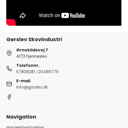
Gørslev Skovindustri
Ørnekildevej 7
4173 Fjenneslev
Telefonnr.
57808281
20489775
/
E-mail
info@gorslev.dk
Navigation
Handelsbetingelser