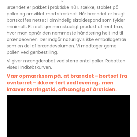
Brændet er pakket i praktiske 40 L sække, stablet på
paller og omviklet med stræknet. Når brændet er brugt
bortskaffes nettet i almindelig skraldespand som fylder
minimalt. Et reelt gennemskueligt produkt af rent træ,
hvor man opnår den nemmeste håndtering helt ind til
brændeovnen. Der indgår naturligvis ikke emballagetræ
som en del af brændevolumen. Vi modtager gerne
pallen ved genbestilling.
Vi giver mængderabat ved større antal paller. Rabatten
vises i indkøbskurven.
Vær opmærksom på, at brændet – bortset fra
ovntørret – ikke er tørt ved levering, men
kræver tørringstid, afhængig af årstiden.