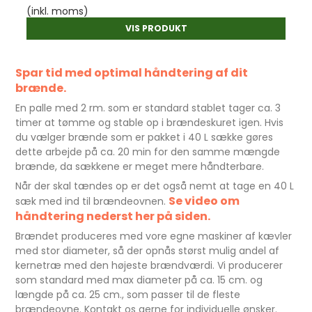
(inkl. moms)
VIS PRODUKT
Spar tid med optimal håndtering af dit
brænde.
En palle med 2 rm. som er standard stablet tager ca. 3
timer at tømme og stable op i brændeskuret igen. Hvis
du vælger brænde som er pakket i 40 L sække gøres
dette arbejde på ca. 20 min for den samme mængde
brænde, da sækkene er meget mere håndterbare.
Når der skal tændes op er det også nemt at tage en 40 L
Se video om
sæk med ind til brændeovnen.
håndtering nederst her på siden.
Brændet produceres med vore egne maskiner af kævler
med stor diameter, så der opnås størst mulig andel af
kernetræ med den højeste brændværdi. Vi producerer
som standard med max diameter på ca. 15 cm. og
længde på ca. 25 cm., som passer til de fleste
brændeovne. Kontakt os gerne for individuelle ønsker.