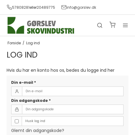
57808281
eller
20489775
info@gorslev.dk
Forside
/
Log ind
LOG IND
Hvis du har en konto hos os, bedes du logge ind her
Din e-mail
*
Din adgangskode
*
Husk log ind
Glemt din adgangskode?