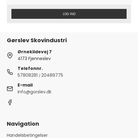
LOG IND
Gørslev Skovindustri
Ørnekildevej 7
4173 Fjenneslev
Telefonnr.
57808281
20489775
/
E-mail
info@gorslev.dk
Navigation
Handelsbetingelser