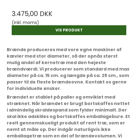
3.475,00 DKK
(inkl. moms)
VIS PRODUKT
Brænde produceres med vore egne maskiner af
kævler med stor diameter, så der opnås størst
mulig andel af kernetræ med den højeste
brændværdi. Vi producerer som standard med max
diameter på ca. 15 cm. og længde på ca. 25 cm., som
passer til de fleste brændeovne. Kontakt os gerne
for individuelle ønsker.
Brændet er stablet på paller og omviklet med
stræknet. Når brændet er brugt bortskaffes nettet
i almindelig skraldespand som fylder minimalt. Der
skal ikke adskilles og bortskaffes emballagebure. Et
reelt gennemskueligt produkt af rent træ, som er
nemt at måle op. Der indgår naturligvis ikke
emballagetræ som en del af brændevolumen. Vi