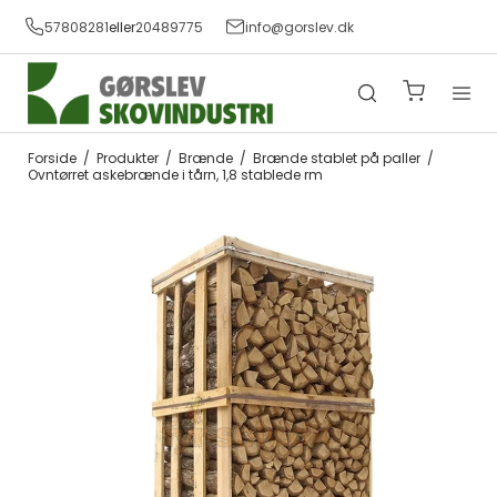
57808281
eller
20489775
info@gorslev.dk
Forside
/
Produkter
/
Brænde
/
Brænde stablet på paller
/
Ovntørret askebrænde i tårn, 1,8 stablede rm