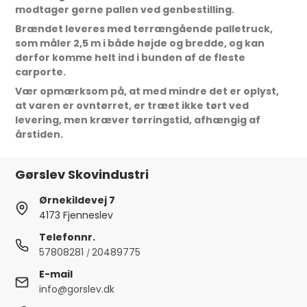
modtager gerne pallen ved genbestilling.
Brændet leveres med terrængående palletruck,
som måler 2,5 m i både højde og bredde, og kan
derfor komme helt ind i bunden af de fleste
carporte.
Vær opmærksom på, at med mindre det er oplyst,
at varen er ovntørret, er træet ikke tørt ved
levering, men kræver tørringstid, afhængig af
årstiden.
Gørslev Skovindustri
Ørnekildevej 7
4173 Fjenneslev
Telefonnr.
57808281
20489775
/
E-mail
info@gorslev.dk